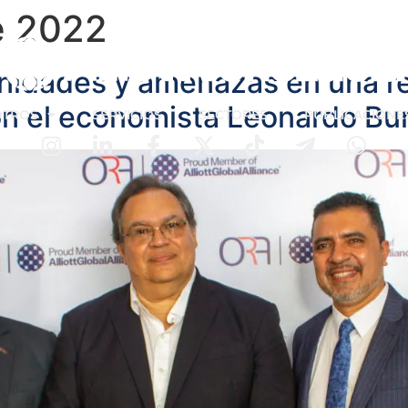
e 2022
nidades y amenazas en una r
n el economista Leonardo Bu
OTROS
SERVICIOS
SECTORES
PUBLICACIONE