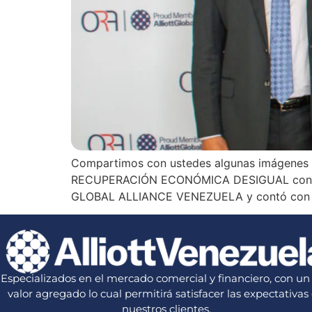
Compartimos con ustedes algunas imágene
RECUPERACIÓN ECONÓMICA DESIGUAL con el ec
GLOBAL ALLIANCE VENEZUELA y contó con la 
Especializados en el mercado comercial y financiero, con un 
valor agregado lo cual permitirá satisfacer las expectativas
nuestros clientes.