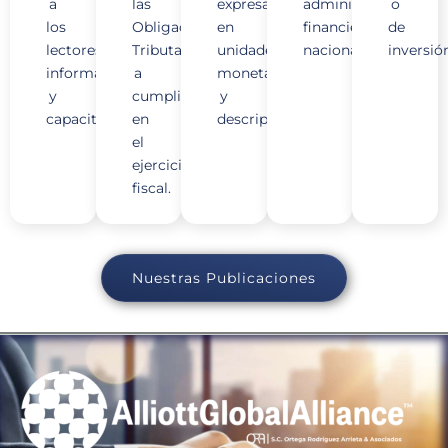
a
las
expresada
administración
o
los
Obligaciones
en
financiera
de
lectores
Tributarias
unidades
nacional.
inversió
informados
a
monetarias
y
cumplirse
y
capacitados.
en
descriptivas.
el
ejercicio
fiscal.
Nuestras Publicaciones