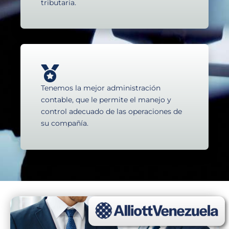
tributaria.
Tenemos la mejor administración
contable, que le permite el manejo y
control adecuado de las operaciones de
su compañía.