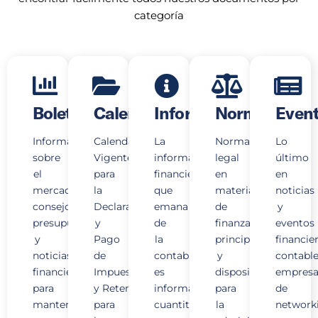
categoría
Boletines
Calendarios
Informativo
Normativas
Even
Información
Calendario
La
Normativa
Lo
sobre
Vigente
información
legal
último
el
para
financiera
en
en
mercado,
la
que
materia
noticias
consejos
Declaración
emana
de
y
presupuestarios
y
de
finanzas,
eventos
y
Pago
la
principios
financie
noticias
de
contabilidad,
y
contable
financieras
Impuestos
es
disposiciones
empresar
para
y Retención
información
para
de
mantener
para
cuantitativa
la
network