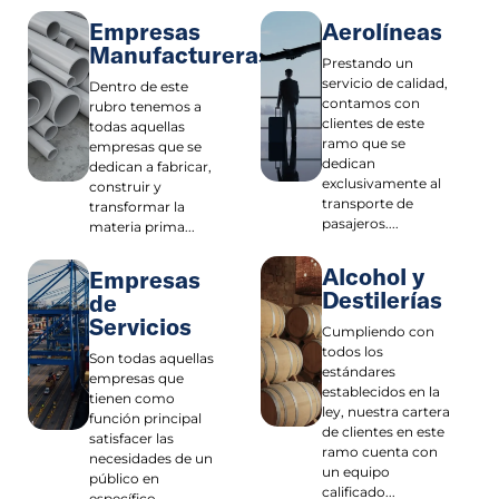
Empresas
Aerolíneas
Manufactureras
Prestando un
servicio de calidad,
Dentro de este
contamos con
rubro tenemos a
clientes de este
todas aquellas
ramo que se
empresas que se
dedican
dedican a fabricar,
exclusivamente al
construir y
transporte de
transformar la
pasajeros....
materia prima...
Alcohol y
Empresas
Destilerías
de
Servicios
Cumpliendo con
todos los
Son todas aquellas
estándares
empresas que
establecidos en la
tienen como
ley, nuestra cartera
función principal
de clientes en este
satisfacer las
ramo cuenta con
necesidades de un
un equipo
público en
calificado...
específico...