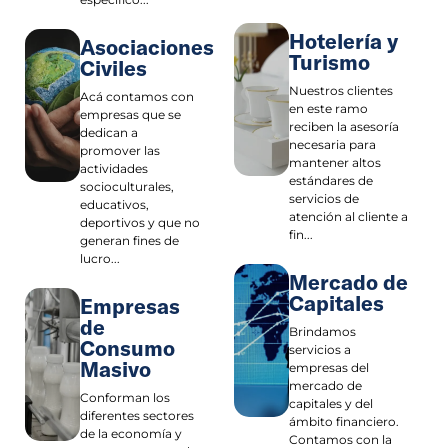
Hotelería y
Asociaciones
Turismo
Civiles
Nuestros clientes
Acá contamos con
en este ramo
empresas que se
reciben la asesoría
dedican a
necesaria para
promover las
mantener altos
actividades
estándares de
socioculturales,
servicios de
educativos,
atención al cliente a
deportivos y que no
fin...
generan fines de
lucro...
Mercado de
Capitales
Empresas
de
Brindamos
Consumo
servicios a
Masivo
empresas del
mercado de
Conforman los
capitales y del
diferentes sectores
ámbito financiero.
de la economía y
Contamos con la